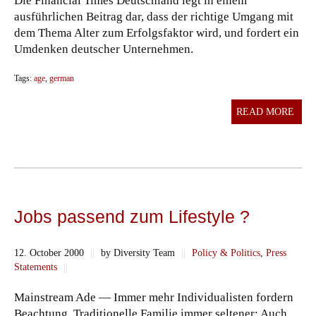
Die Financial Times Deutschland legt in einem
ausführlichen Beitrag dar, dass der richtige Umgang mit
dem Thema Alter zum Erfolgsfaktor wird, und fordert ein
Umdenken deutscher Unternehmen.
Tags:
age
,
german
READ MORE
Jobs passend zum Lifestyle ?
12. October 2000
||
by Diversity Team
||
Policy & Politics
,
Press
Statements
||
Mainstream Ade — Immer mehr Individualisten fordern
Beachtung. Traditionelle Familie immer seltener: Auch