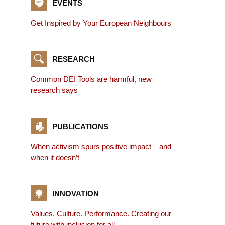
EVENTS
Get Inspired by Your European Neighbours
RESEARCH
Common DEI Tools are harmful, new
research says
PUBLICATIONS
When activism spurs positive impact – and
when it doesn’t
INNOVATION
Values. Culture. Performance. Creating our
future with inclusion for all.