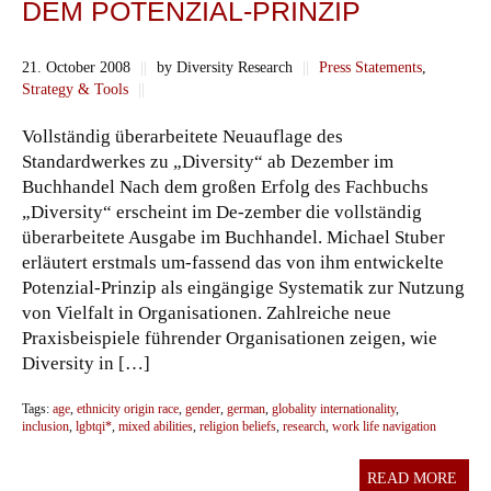
DEM POTENZIAL-PRINZIP
21. October 2008
||
by Diversity Research
||
Press Statements
,
Strategy & Tools
||
Vollständig überarbeitete Neuauflage des
Standardwerkes zu „Diversity“ ab Dezember im
Buchhandel Nach dem großen Erfolg des Fachbuchs
„Diversity“ erscheint im De-zember die vollständig
überarbeitete Ausgabe im Buchhandel. Michael Stuber
erläutert erstmals um-fassend das von ihm entwickelte
Potenzial-Prinzip als eingängige Systematik zur Nutzung
von Vielfalt in Organisationen. Zahlreiche neue
Praxisbeispiele führender Organisationen zeigen, wie
Diversity in […]
Tags:
age
,
ethnicity origin race
,
gender
,
german
,
globality internationality
,
inclusion
,
lgbtqi*
,
mixed abilities
,
religion beliefs
,
research
,
work life navigation
READ MORE