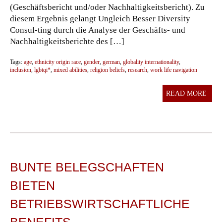
(Geschäftsbericht und/oder Nachhaltigkeitsbericht). Zu
diesem Ergebnis gelangt Ungleich Besser Diversity
Consul-ting durch die Analyse der Geschäfts- und
Nachhaltigkeitsberichte des […]
Tags:
age
,
ethnicity origin race
,
gender
,
german
,
globality internationality
,
inclusion
,
lgbtqi*
,
mixed abilities
,
religion beliefs
,
research
,
work life navigation
READ MORE
BUNTE BELEGSCHAFTEN
BIETEN
BETRIEBSWIRTSCHAFTLICHE