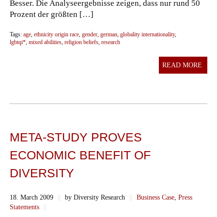
Besser. Die Analyseergebnisse zeigen, dass nur rund 50
Prozent der größten […]
Tags:
age
,
ethnicity origin race
,
gender
,
german
,
globality internationality
,
lgbtqi*
,
mixed abilities
,
religion beliefs
,
research
READ MORE
META-STUDY PROVES
ECONOMIC BENEFIT OF
DIVERSITY
18. March 2009
||
by Diversity Research
||
Business Case
,
Press
Statements
||