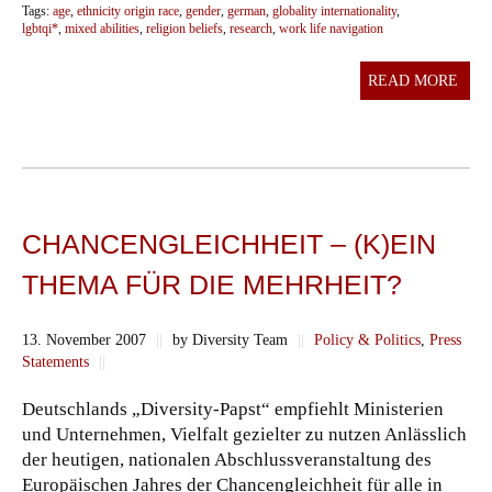
Tags:
age
,
ethnicity origin race
,
gender
,
german
,
globality internationality
,
lgbtqi*
,
mixed abilities
,
religion beliefs
,
research
,
work life navigation
READ MORE
CHANCENGLEICHHEIT – (K)EIN
THEMA FÜR DIE MEHRHEIT?
13. November 2007
||
by Diversity Team
||
Policy & Politics
,
Press
Statements
||
Deutschlands „Diversity-Papst“ empfiehlt Ministerien
und Unternehmen, Vielfalt gezielter zu nutzen Anlässlich
der heutigen, nationalen Abschlussveranstaltung des
Europäischen Jahres der Chancengleichheit für alle in