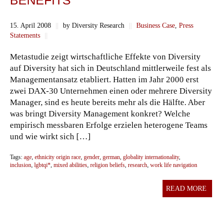
BENEFITS
15. April 2008
||
by Diversity Research
||
Business Case
,
Press
Statements
||
Metastudie zeigt wirtschaftliche Effekte von Diversity
auf Diversity hat sich in Deutschland mittlerweile fest als
Managementansatz etabliert. Hatten im Jahr 2000 erst
zwei DAX-30 Unternehmen einen oder mehrere Diversity
Manager, sind es heute bereits mehr als die Hälfte. Aber
was bringt Diversity Management konkret? Welche
empirisch messbaren Erfolge erzielen heterogene Teams
und wie wirkt sich […]
Tags:
age
,
ethnicity origin race
,
gender
,
german
,
globality internationality
,
inclusion
,
lgbtqi*
,
mixed abilities
,
religion beliefs
,
research
,
work life navigation
READ MORE