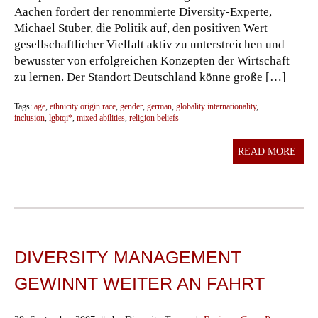
Aachen fordert der renommierte Diversity-Experte,
Michael Stuber, die Politik auf, den positiven Wert
gesellschaftlicher Vielfalt aktiv zu unterstreichen und
bewusster von erfolgreichen Konzepten der Wirtschaft
zu lernen. Der Standort Deutschland könne große […]
Tags:
age
,
ethnicity origin race
,
gender
,
german
,
globality internationality
,
inclusion
,
lgbtqi*
,
mixed abilities
,
religion beliefs
READ MORE
DIVERSITY MANAGEMENT
GEWINNT WEITER AN FAHRT