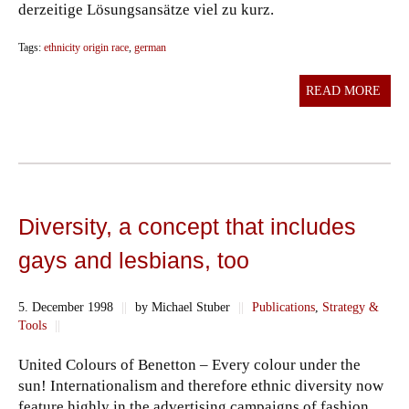
derzeitige Lösungsansätze viel zu kurz.
Tags:
ethnicity origin race
,
german
READ MORE
Diversity, a concept that includes
gays and lesbians, too
5. December 1998
||
by Michael Stuber
||
Publications
,
Strategy &
Tools
||
United Colours of Benetton – Every colour under the
sun! Internationalism and therefore ethnic diversity now
feature highly in the advertising campaigns of fashion